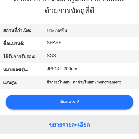
ด้วยการขัดถูที่ดี
ทัวร์
โรงงาน
สถานที่กำเนิด:
ประเทศจีน
SHARE
ชื่อแบรนด์:
การ
SGS
ได้รับการรับรอง:
ควบคุม
JPP14T-200um
หมายเลขรุ่น:
,
คุณภาพ
แสงสูง:
ผ้ากรองไนลอน
ตาข่ายไนลอน monofilament
ติดต่อเรา!
ติดต่อ
เรา
ขยายรายละเอียด