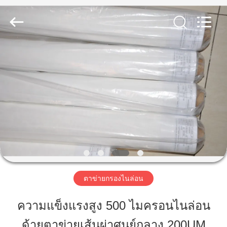
2019
-
2026
Share
Group
Limited.
All
Rights
Reserved.
บ้าน
สินค้า
วิดีโอ
เกี่ยว
ตาข่ายกรองไนล่อน
กับ
ความแข็งแรงสูง 500 ไมครอนไนล่อน
เรา
ด้ายตาข่ายเส้นผ่าศูนย์กลาง 200UM