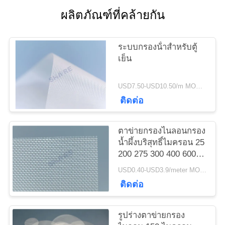
ข่าว
ผลิตภัณฑ์ที่คล้ายกัน
กรณี
ระบบกรองน้ําสําหรับตู้
เย็น
ขอ
USD7.50-USD10.50/m MOQ:100เมตร
ติดต่อ
ใบ
เสนอ
ตาข่ายกรองไนลอนกรอง
น้ำผึ้งบริสุทธิ์ไมครอน 25
ราคา
200 275 300 400 600
1,000
USD0.40-USD3.9/meter MOQ:50 ม
ติดต่อ
แผนผัง
รูปร่างตาข่ายกรอง
เว็บไซต์