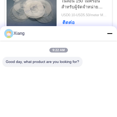
ไนลอน 150 ไมครอน
สำหรับผู้จัดจำหน่าย
ตาข่ายกรองกระบวนการ
PRIVACY
USD0.10-USD5.50/meter MOQ:200 ชิ้น
POLICY
ติดต่อ
Xiang
หมวดหมู่ยอดนิยม
ทั้งหมด
9:22 AM
ตาข่ายกรอง
Good day, what product are you looking for?
ตาข่ายกรองทอ
โพลีเอสเตอร์
ตาข่ายกรองไนล่อน
ตาข่ายกรองโพรพิลีน
ประดิษฐ์ตัวกรองและ
ไมครอนจัดอันดับถุง
หน้าจอ
กรอง