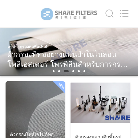
2019
-
2026
Share
Group
Limited.
All
Rights
Reserved.
บ้าน
ตาข่ายกรองทอที่แม่นยำ
ผ้ากรองที่ทออย่างแม่นยำในไนลอน
สินค้า
โพลีเอสเตอร์ โพรพิลีนสำหรับการกรอง
อุตสาหกรรม ช่องตาข่ายมีขนาดตั้งแต่
วิดีโอ
1 ไมครอนถึง 2,000 ไมครอน
NEW
เกี่ยว
กับ
เรา
ตัวกรองโพลีเอไมด์ทอ
ตัวกรองพลาสติกขึ้นรูป