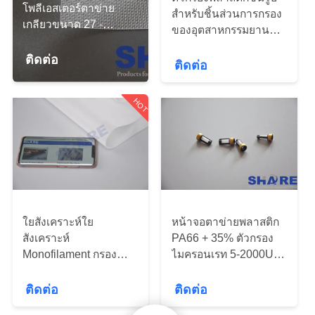
โพลีเอสเตอร์ตาข่าย
สำหรับชิ้นส่วนการกรอง
เกลียวขนาด 27 -
ของอุตสาหกรรมยาน
ทัวร์
550UM ป้องกันโรครา
ยนต์ขึ้นรูปด้วยตาข่าย
น้ำค้าง
ติดต่อ
สังเคราะห์และตาข่าย
ติดต่อ
โรงงาน
โลหะ
HOT
การ
ควบคุม
คุณภาพ
ใยสังเคราะห์ใย
หน้าจอตาข่ายพลาสติก
สังเคราะห์
PA66 + 35% ตัวกรอง
ติดต่อ
Monofilament กรอง
ไมครอนเรท 5-2000UM
สำหรับอุตสาหกรรมการ
ในอุตสาหกรรมยานยนต์
เรา
โม่แป้ง
ติดต่อ
ติดต่อ