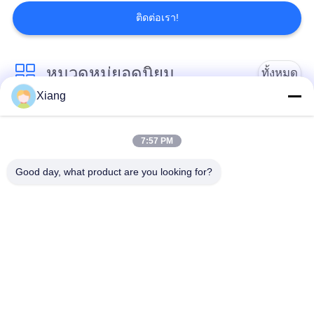
ติดต่อเรา!
PRIVACY
POLICY
หมวดหมู่ยอดนิยม
ทั้งหมด
Xiang
ตาข่ายกรอง
ตาข่ายกรองทอ
โพลีเอสเตอร์
7:57 PM
Good day, what product are you looking for?
ตาข่ายกรองไนล่อน
ตาข่ายกรองโพรพิลีน
ประดิษฐ์ตัวกรองและ
ไมครอนจัดอันดับถุง
หน้าจอ
กรอง
ถุงกรองตาข่าย
ถุงกรองของเหลว