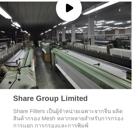
ข่าว
กรณี
ขอ
ใบ
เสนอ
ราคา
Share Group Limited
Share Filters เป็นผู้จําหน่ายเฉพาะจากจีน ผลิต
สินค้ากรอง Mesh หลากหลายสําหรับการกรอง
แผนผัง
การแยก การกรองและการพิมพ์
เว็บไซต์