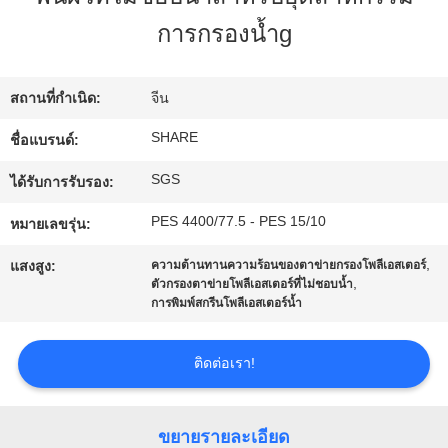
การกรองน้ำg
ทัวร์
โรงงาน
สถานที่กำเนิด:
จีน
SHARE
ชื่อแบรนด์:
การ
SGS
ได้รับการรับรอง:
ควบคุม
PES 4400/77.5 - PES 15/10
หมายเลขรุ่น:
,
คุณภาพ
แสงสูง:
ความต้านทานความร้อนของตาข่ายกรองโพลีเอสเตอร์
,
ตัวกรองตาข่ายโพลีเอสเตอร์ที่ไม่ชอบน้ำ
การพิมพ์สกรีนโพลีเอสเตอร์น้ำ
ติดต่อ
ติดต่อเรา!
เรา
ขยายรายละเอียด