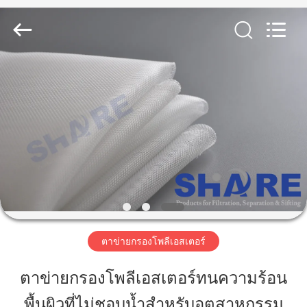
2019
-
2026
Share
Group
Limited.
All
Rights
Reserved.
บ้าน
สินค้า
วิดีโอ
เกี่ยว
ตาข่ายกรองโพลีเอสเตอร์
กับ
ตาข่ายกรองโพลีเอสเตอร์ทนความร้อน
เรา
พื้นผิวที่ไม่ชอบน้ำสำหรับอุตสาหกรรม