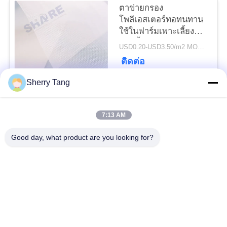
ตาข่ายกรอง
โพลีเอสเตอร์ทอทนทาน
PRIVACY
ใช้ในฟาร์มเพาะเลี้ยง
POLICY
สัตว์น้ำตกปลา
USD0.20-USD3.50/m2 MOQ:100เมตร
ติดต่อ
Sherry Tang
หมวดหมู่ยอดนิยม
ทั้งหมด
7:13 AM
ตาข่ายกรอง
Good day, what product are you looking for?
ตาข่ายกรองทอ
โพลีเอสเตอร์
ตาข่ายกรองไนล่อน
ตาข่ายกรองโพรพิลีน
ประดิษฐ์ตัวกรองและ
ไมครอนจัดอันดับถุง
หน้าจอ
กรอง