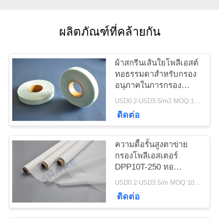
ข่าว
ผลิตภัณฑ์ที่คล้ายกัน
กรณี
ผ้าสกรีนเส้นใยโพลีเอสต์
ทอธรรมดาสำหรับกรอง
ขอ
อนุภาคในการกรอง
ของเหลว
USD0.2-USD3.5/m2 MOQ:100meters
ใบ
ติดต่อ
เสนอ
ความดื้อรั้นสูงตาข่าย
ราคา
กรองโพลีเอสเตอร์
DPP10T-250 ทอ
ธรรมดาสำหรับการกรอง
USD0.2-USD3.5/m MOQ:100m
แผนผัง
ของเหลว
ติดต่อ
เว็บไซต์