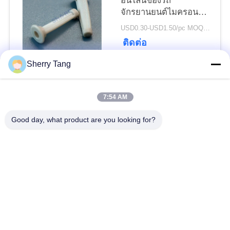
อินไลน์ของรถ
จักรยานยนต์ไมครอน
KTM Custom Fuel
PRIVACY
USD0.30-USD1.50/pc MOQ:200 ชิ้น
Injection System
POLICY
ติดต่อ
Strainer
Sherry Tang
หมวดหมู่ยอดนิยม
ทั้งหมด
7:54 AM
ตาข่ายกรอง
Good day, what product are you looking for?
ตาข่ายกรองทอ
โพลีเอสเตอร์
ตาข่ายกรองไนล่อน
ตาข่ายกรองโพรพิลีน
ประดิษฐ์ตัวกรองและ
ไมครอนจัดอันดับถุง
หน้าจอ
กรอง