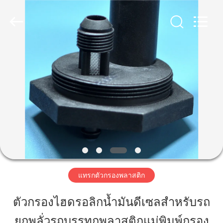
2019
-
2026
Share
Group
Limited.
All
Rights
Reserved.
บ้าน
สินค้า
วิดีโอ
เกี่ยว
แทรกตัวกรองพลาสติก
กับ
ตัวกรองไฮดรอลิกน้ำมันดีเซลสำหรับรถ
เรา
ยกพลั่วรถบรรทุกพลาสติกแม่พิมพ์กรอง