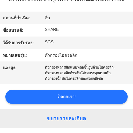
ทัวร์
สถานที่กำเนิด:
จีน
โรงงาน
SHARE
ชื่อแบรนด์:
SGS
ได้รับการรับรอง:
การ
หมายเลขรุ่น:
ตัวกรองไฮดรอลิก
ควบคุม
,
แสงสูง:
ตัวกรองพลาสติกแบบหล่อขึ้นรูปด้วยไฮดรอลิก
,
ตัวกรองพลาสติกสำหรับใส่รถบรรทุกแบบตัก
คุณภาพ
ตัวกรองน้ำมันไฮดรอลิกของรถยกดีเซล
ติดต่อเรา!
ติดต่อ
เรา
ขยายรายละเอียด