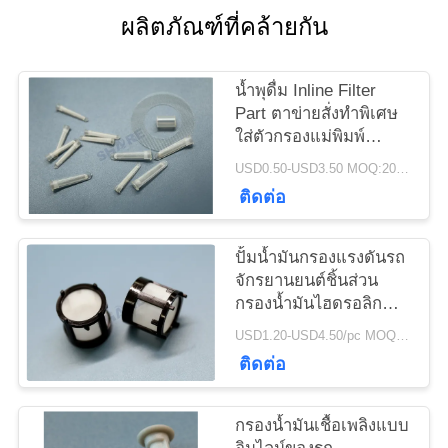
ข่าว
ผลิตภัณฑ์ที่คล้ายกัน
น้ำพุดื่ม Inline Filter
กรณี
Part ตาข่ายสั่งทำพิเศษ
ใส่ตัวกรองแม่พิมพ์
พลาสติก
ขอ
USD0.50-USD3.50 MOQ:200pcs
ติดต่อ
ใบ
ปั้มน้ำมันกรองแรงดันรถ
เสนอ
จักรยานยนต์ชิ้นส่วน
กรองน้ำมันไฮดรอลิก
ราคา
แบบกำหนดเอง
USD1.20-USD4.50/pc MOQ:200pcs
ติดต่อ
แผนผัง
กรองน้ำมันเชื้อเพลิงแบบ
เว็บไซต์