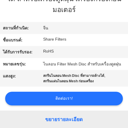
มอเตอร์
ทัวร์
โรงงาน
สถานที่กำเนิด:
จีน
Share Filters
ชื่อแบรนด์:
การ
RoHS
ได้รับการรับรอง:
ควบคุม
หมายเลขรุ่น:
ไนลอน Filter Mesh Disc สําหรับเครื่องดูดฝุ่น
,
คุณภาพ
แสงสูง:
สกรีนไนลอน Mesh Disc ที่สามารถล้างได้
สกรีนแผ่นไนลอน Mesh ก่อนเครื่อง
ติดต่อ
ติดต่อเรา!
เรา
ขยายรายละเอียด