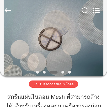
2019
-
2026
Share
Group
Limited.
All
Rights
Reserved.
บ้าน
สินค้า
วิดีโอ
เกี่ยว
ประดิษฐ์ตัวกรองและหน้าจอ
กับ
สกรีนแผ่นไนลอน Mesh ที่สามารถล้าง
เรา
ได้ สําหรับเครื่องดูดฝุ่น เครื่องกรองก่อน