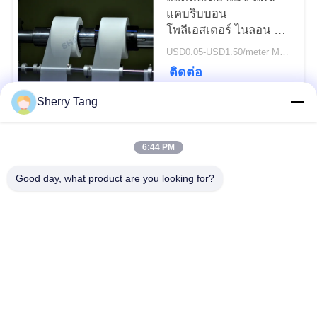
แคบริบบอน
โพลีเอสเตอร์ ไนลอน ฟิล
PRIVACY
เตอร์เมช สําหรับการใช้
USD0.05-USD1.50/meter MOQ:50เมตร
POLICY
งานทางการแพทย์
ติดต่อ
Sherry Tang
หมวดหมู่ยอดนิยม
ทั้งหมด
6:44 PM
ตาข่ายกรอง
Good day, what product are you looking for?
ตาข่ายกรองทอ
โพลีเอสเตอร์
ตาข่ายกรองไนล่อน
ตาข่ายกรองโพรพิลีน
ประดิษฐ์ตัวกรองและ
ไมครอนจัดอันดับถุง
หน้าจอ
กรอง