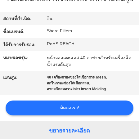
ทัวร์
สถานที่กำเนิด:
จีน
โรงงาน
Share Filters
ชื่อแบรนด์:
RoHS REACH
ได้รับการรับรอง:
การ
หมายเลขรุ่น:
หน้าจอสแตนเลส 40 ตาข่ายสำหรับเครื่องฉีด
น้ำแรงดันสูง
ควบคุม
,
แสงสูง:
40 เครื่องกรองช่องใส่เชือกสวน Mesh
คุณภาพ
,
สกรีนกรองช่องใส่เชือกสวน
สายสกัดลมสวน Inlet Insert Molding
ติดต่อ
ติดต่อเรา!
เรา
ขยายรายละเอียด