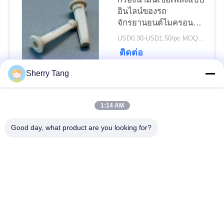
อินไลน์ของรถ
จักรยานยนต์ไมครอน
PRIVACY
KTM Custom Fuel
USD0.30-USD1.50/pc MOQ:200 ชิ้น
POLICY
Injection System
ติดต่อ
Strainer
Sherry Tang
หมวดหมู่ยอดนิยม
ทั้งหมด
1:14 AM
ตาข่ายกรอง
Good day, what product are you looking for?
ตาข่ายกรองทอ
โพลีเอสเตอร์
ตาข่ายกรองไนล่อน
ตาข่ายกรองโพรพิลีน
ประดิษฐ์ตัวกรองและ
ไมครอนจัดอันดับถุง
หน้าจอ
กรอง