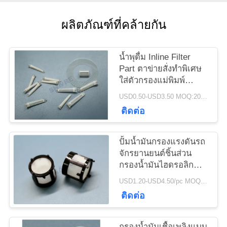
ข่าว
ผลิตภัณฑ์ที่คล้ายกัน
กรณี
น้ำพุดื่ม Inline Filter
Part ตาข่ายสั่งทำพิเศษ
ใส่ตัวกรองแม่พิมพ์
ขอ
พลาสติก
USD0.50-USD3.50 MOQ:200pcs
ใบ
ติดต่อ
เสนอ
ปั้มน้ำมันกรองแรงดันรถ
จักรยานยนต์ชิ้นส่วน
ราคา
กรองน้ำมันไฮดรอลิก
แบบกำหนดเอง
USD1.20-USD4.50/pc MOQ:200pcs
แผนผัง
ติดต่อ
เว็บไซต์
กรองน้ำมันเชื้อเพลิงแบบ