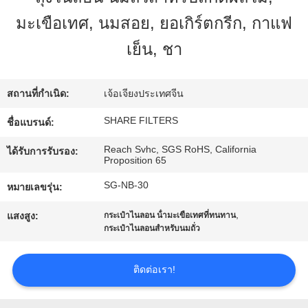
มะเขือเทศ, นมสอย, ยอเกิร์ตกรีก, กาแฟ
ทัวร์
เย็น, ชา
โรงงาน
สถานที่กำเนิด:
เจ้อเจียงประเทศจีน
การ
SHARE FILTERS
ชื่อแบรนด์:
Reach Svhc, SGS RoHS, California
ควบคุม
ได้รับการรับรอง:
Proposition 65
คุณภาพ
SG-NB-30
หมายเลขรุ่น:
,
แสงสูง:
กระเป๋าไนลอน น้ํามะเขือเทศที่ทนทาน
กระเป๋าไนลอนสําหรับนมถั่ว
ติดต่อ
เรา
ติดต่อเรา!