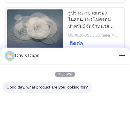
รูปร่างตาข่ายกรอง
PRIVACY
ไนลอน 150 ไมครอน
POLICY
สำหรับผู้จัดจำหน่าย
ตาข่ายกรองกระบวนการ
USD0.10-USD5.50/meter MOQ:200 ชิ้น
ติดต่อ
Davis Duan
หมวดหมู่ยอดนิยม
ทั้งหมด
7:36 PM
ตาข่ายกรอง
Good day, what product are you looking for?
ตาข่ายกรองทอ
โพลีเอสเตอร์
ตาข่ายกรองไนล่อน
ตาข่ายกรองโพรพิลีน
ประดิษฐ์ตัวกรองและ
ไมครอนจัดอันดับถุง