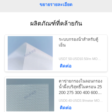
ข่าว
ขยายรายละเอียด
ผลิตภัณฑ์ที่คล้ายกัน
กรณี
ระบบกรองน้ําสําหรับตู้
ขอ
เย็น
ใบ
USD7.50-USD10.50/m MOQ:100เมตร
เสนอ
ติดต่อ
ราคา
ตาข่ายกรองไนลอนกรอง
น้ำผึ้งบริสุทธิ์ไมครอน 25
200 275 300 400 600
แผนผัง
1,000
USD0.40-USD3.9/meter MOQ:50 ม
เว็บไซต์
ติดต่อ