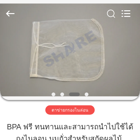
2019
-
2026
Share
Group
Limited.
All
Rights
Reserved.
บ้าน
สินค้า
วิดีโอ
เกี่ยว
ตาข่ายกรองไนล่อน
กับ
BPA ฟรี ทนทานและสามารถนําไปใช้ได้
เรา
ถุงไนลอน นมถั่วสําหรับสกัดผลไม้,